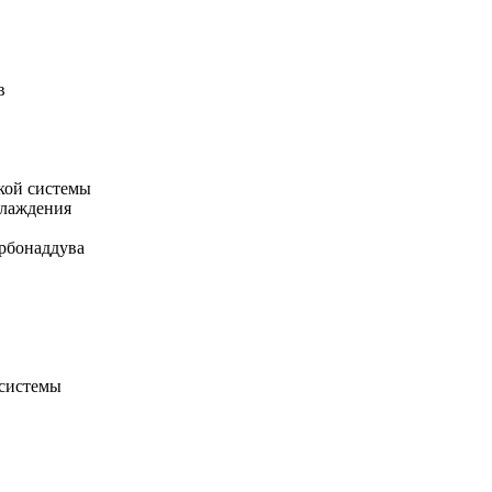
в
кой системы
хлаждения
рбонаддува
 системы