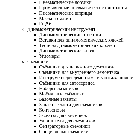
Пневматические лобзики
Промывочные пневматические пистолеты
Пневматические шприцы
Масла и смазки
Ещё 6
Динамометрический инструмент
Динамометрические отвертки
Вставки для динамометрических ключей
Тестеры динамометрических ключей
Динамометрические ключи
Угломеры
Съемники
Съёмники для наружного демонтажа
Съёмники для внутреннего демонтажа
Инструмент для демонтажа и монтажа подш
Съёмники для автосервиса
Наборы съёмников
Мобильные съёмники
Балочные захваты
Запасные части для съемников
Контропоры
Захваты для съемников
Удлинители для съемников
Сепараторные съемники
Специальные съемники