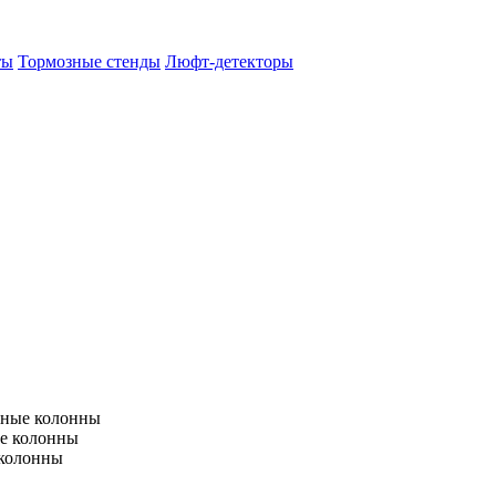
ты
Тормозные стенды
Люфт-детекторы
тные колонны
е колонны
 колонны