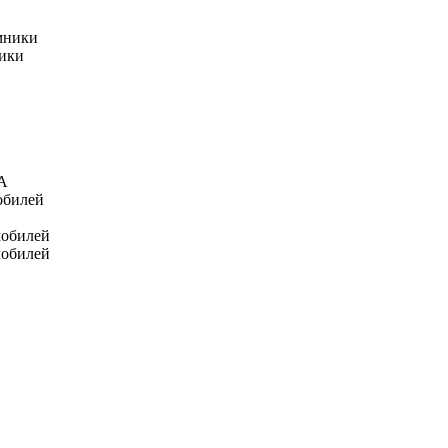
мники
ники
А
обилей
мобилей
мобилей