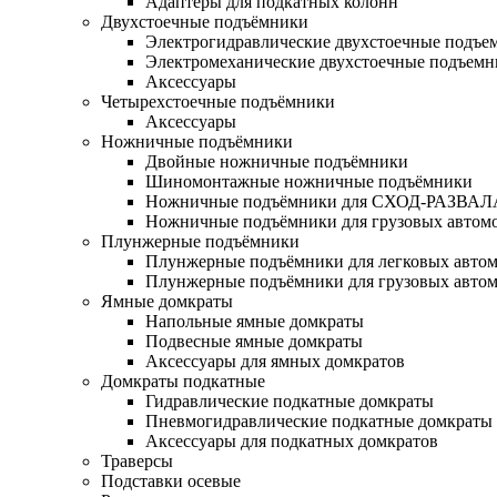
Адаптеры для подкатных колонн
Двухстоечные подъёмники
Электрогидравлические двухстоечные подъе
Электромеханические двухстоечные подъем
Аксессуары
Четырехстоечные подъёмники
Аксессуары
Ножничные подъёмники
Двойные ножничные подъёмники
Шиномонтажные ножничные подъёмники
Ножничные подъёмники для СХОД-РАЗВАЛ
Ножничные подъёмники для грузовых автом
Плунжерные подъёмники
Плунжерные подъёмники для легковых авто
Плунжерные подъёмники для грузовых авто
Ямные домкраты
Напольные ямные домкраты
Подвесные ямные домкраты
Аксессуары для ямных домкратов
Домкраты подкатные
Гидравлические подкатные домкраты
Пневмогидравлические подкатные домкраты
Аксессуары для подкатных домкратов
Траверсы
Подставки осевые