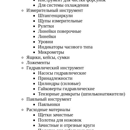
Для системы охлаждения
Измерительный инструмент
Штангенциркули
Щупы измерительные
Рулетки
Линейки поверочные
Линейки
Уровни
Индикаторы часового типа
Микрометры
Ящики, кейсы, сумки
Ложементы
Гидравлический инструмент
Насосы гидравлические
Принадлежности
Цилиндры (силовые)
Гайковерты гидравлические
Тензорные домкраты (шпильконатяжители)
Паяльный инструмент
Паяльники
Расходные материалы
Щетки зачистные
Полотна для ножовок
Зачистные и отрезные круги