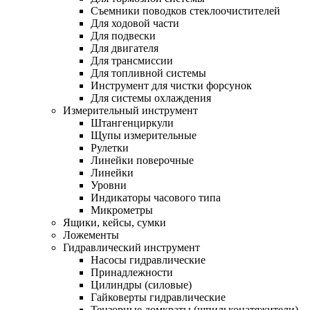
Съемники поводков стеклоочистителей
Для ходовой части
Для подвески
Для двигателя
Для трансмиссии
Для топливной системы
Инструмент для чистки форсунок
Для системы охлаждения
Измерительный инструмент
Штангенциркули
Щупы измерительные
Рулетки
Линейки поверочные
Линейки
Уровни
Индикаторы часового типа
Микрометры
Ящики, кейсы, сумки
Ложементы
Гидравлический инструмент
Насосы гидравлические
Принадлежности
Цилиндры (силовые)
Гайковерты гидравлические
Тензорные домкраты (шпильконатяжители)