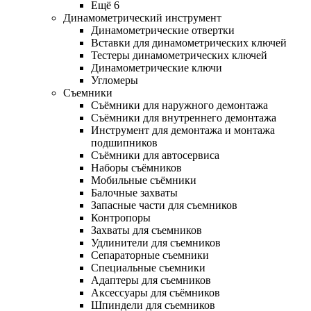
Ещё 6
Динамометрический инструмент
Динамометрические отвертки
Вставки для динамометрических ключей
Тестеры динамометрических ключей
Динамометрические ключи
Угломеры
Съемники
Съёмники для наружного демонтажа
Съёмники для внутреннего демонтажа
Инструмент для демонтажа и монтажа
подшипников
Съёмники для автосервиса
Наборы съёмников
Мобильные съёмники
Балочные захваты
Запасные части для съемников
Контропоры
Захваты для съемников
Удлинители для съемников
Сепараторные съемники
Специальные съемники
Адаптеры для съемников
Аксессуары для съёмников
Шпиндели для съемников