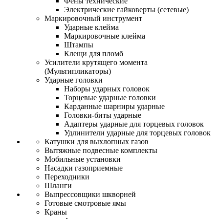
Фены технические
Электрические гайковерты (сетевые)
Маркировочный инструмент
Ударные клейма
Маркировочные клейма
Штампы
Клещи для пломб
Усилители крутящего момента
(Мультипликаторы)
Ударные головки
Наборы ударных головок
Торцевые ударные головки
Карданные шарниры ударные
Головки-биты ударные
Адаптеры ударные для торцевых головок
Удлинители ударные для торцевых головок
Катушки для выхлопных газов
Вытяжные подвесные комплекты
Мобильные установки
Насадки газоприемные
Переходники
Шланги
Выпрессовщики шкворней
Готовые смотровые ямы
Краны