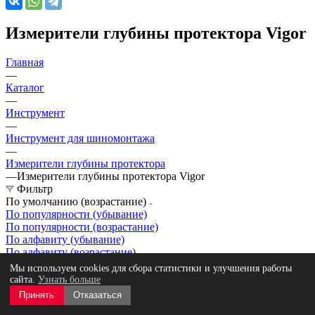
Измерители глубины протектора Vigor
Главная
—
Каталог
—
Инструмент
—
Инструмент для шиномонтажа
—
Измерители глубины протектора
—
Измерители глубины протектора Vigor
Фильтр
По умолчанию (возрастание)
По популярности (убывание)
По популярности (возрастание)
По алфавиту (убывание)
По алфавиту (возрастание)
По цене (убывание)
Мы используем cookies для сбора статистики и улучшения работы
По цене (возрастание)
сайта.
Узнать больше
Принять
Отказаться