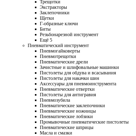
Трещотки
Экстракторы
Заклепочники
Щетки
Г-образные ключи
Биты
Резьбонарезной инструмент
Ещё 5
Пневматический инструмент
Пневмогайковерты
Пневмотрещотки
Пневматические дрели
Зачистные и шлифовальные машинки
Пистолеты для обдува и всасывания
Пистолеты для накачки шин
Аксессуары для пневмоинструмента
Пневматические отвертки
Пистолеты для антигравия
Пневмозубила
Пневматические заклепочники
Пневматические ножницы
Пневматические лобзики
Промывочные пневматические пистолеты
Пневматические шприцы
Масла и смазки