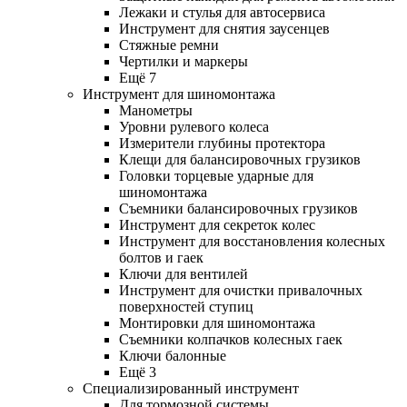
Лежаки и стулья для автосервиса
Инструмент для снятия заусенцев
Стяжные ремни
Чертилки и маркеры
Ещё 7
Инструмент для шиномонтажа
Манометры
Уровни рулевого колеса
Измерители глубины протектора
Клещи для балансировочных грузиков
Головки торцевые ударные для
шиномонтажа
Съемники балансировочных грузиков
Инструмент для секреток колес
Инструмент для восстановления колесных
болтов и гаек
Ключи для вентилей
Инструмент для очистки привалочных
поверхностей ступиц
Монтировки для шиномонтажа
Съемники колпачков колесных гаек
Ключи балонные
Ещё 3
Специализированный инструмент
Для тормозной системы