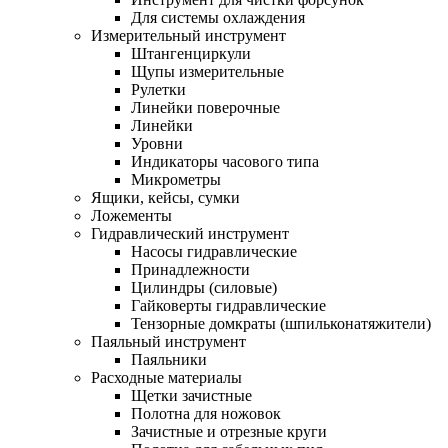
Для системы охлаждения
Измерительный инструмент
Штангенциркули
Щупы измерительные
Рулетки
Линейки поверочные
Линейки
Уровни
Индикаторы часового типа
Микрометры
Ящики, кейсы, сумки
Ложементы
Гидравлический инструмент
Насосы гидравлические
Принадлежности
Цилиндры (силовые)
Гайковерты гидравлические
Тензорные домкраты (шпильконатяжители)
Паяльный инструмент
Паяльники
Расходные материалы
Щетки зачистные
Полотна для ножовок
Зачистные и отрезные круги