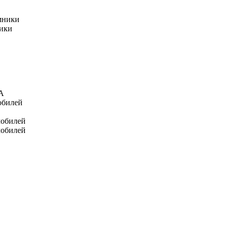
мники
ники
А
обилей
мобилей
мобилей