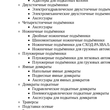
Адаптеры для подкатных колонн
Двухстоечные подъёмники
Электрогидравлические двухстоечные подъе
Электромеханические двухстоечные подъем
Аксессуары
Четырехстоечные подъёмники
Аксессуары
Ножничные подъёмники
Двойные ножничные подъёмники
Шиномонтажные ножничные подъёмники
Ножничные подъёмники для СХОД-РАЗВАЛ
Ножничные подъёмники для грузовых автом
Плунжерные подъёмники
Плунжерные подъёмники для легковых авто
Плунжерные подъёмники для грузовых авто
Ямные домкраты
Напольные ямные домкраты
Подвесные ямные домкраты
Аксессуары для ямных домкратов
Домкраты подкатные
Гидравлические подкатные домкраты
Пневмогидравлические подкатные домкраты
Аксессуары для подкатных домкратов
Траверсы
Подставки осевые