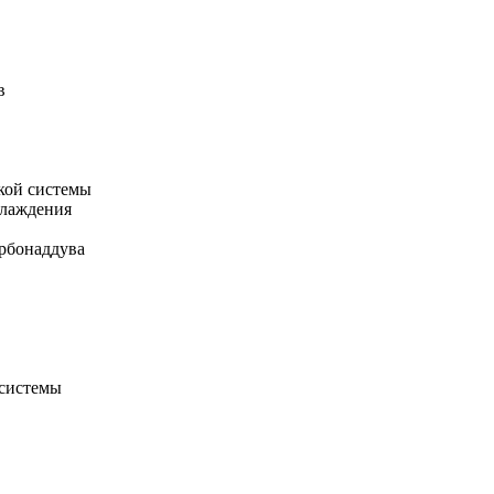
в
кой системы
хлаждения
рбонаддува
 системы