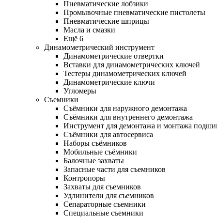
Пневматические лобзики
Промывочные пневматические пистолеты
Пневматические шприцы
Масла и смазки
Ещё 6
Динамометрический инструмент
Динамометрические отвертки
Вставки для динамометрических ключей
Тестеры динамометрических ключей
Динамометрические ключи
Угломеры
Съемники
Съёмники для наружного демонтажа
Съёмники для внутреннего демонтажа
Инструмент для демонтажа и монтажа подш
Съёмники для автосервиса
Наборы съёмников
Мобильные съёмники
Балочные захваты
Запасные части для съемников
Контропоры
Захваты для съемников
Удлинители для съемников
Сепараторные съемники
Специальные съемники