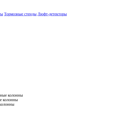
ты
Тормозные стенды
Люфт-детекторы
тные колонны
е колонны
 колонны