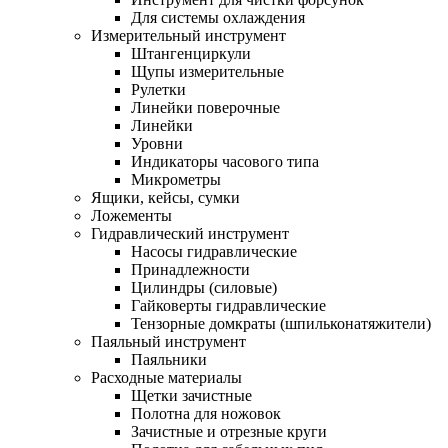
Для системы охлаждения
Измерительный инструмент
Штангенциркули
Щупы измерительные
Рулетки
Линейки поверочные
Линейки
Уровни
Индикаторы часового типа
Микрометры
Ящики, кейсы, сумки
Ложементы
Гидравлический инструмент
Насосы гидравлические
Принадлежности
Цилиндры (силовые)
Гайковерты гидравлические
Тензорные домкраты (шпильконатяжители)
Паяльный инструмент
Паяльники
Расходные материалы
Щетки зачистные
Полотна для ножовок
Зачистные и отрезные круги