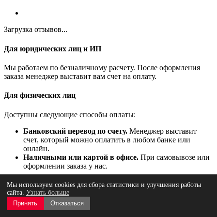
Загрузка отзывов...
Для юридических лиц и ИП
Мы работаем по безналичному расчету. После оформления
заказа менеджер выставит вам счет на оплату.
Для физических лиц
Доступны следующие способы оплаты:
Банковский перевод по счету.
Менеджер выставит
счет, который можно оплатить в любом банке или
онлайн.
Наличными или картой в офисе.
При самовывозе или
оформлении заказа у нас.
Все цены указаны с НДС 20%
Мы используем cookies для сбора статистики и улучшения работы
сайта.
Узнать больше
Вы получите полный комплект документов для бухгалтерии.
Принять
Отказаться