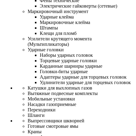
Фены технические
Электрические гайковерты (сетевые)
Маркировочный инструмент
Ударные клейма
Маркировочные клейма
Штампы
Клещи для пломб
Усилители крутящего момента
(Мультипликаторы)
Ударные головки
Наборы ударных головок
Торцевые ударные головки
Карданные шарниры ударные
Головки-биты ударные
Адаптеры ударные для торцевых головок
Удлинители ударные для торцевых головок
Катушки для выхлопных газов
Вытяжные подвесные комплекты
Мобильные установки
Насадки газоприемные
Переходники
Шланги
Выпрессовщики шкворней
Готовые смотровые ямы
Краны