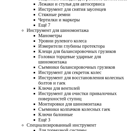
Лежаки и стулья для автосервиса
Инструмент для снятия заусенцев
Стяжные ремни
Чертилки и маркеры
Ещё 7
Инструмент для шиномонтажа
Манометры
Уровни рулевого колеса
Измерители глубины протектора
Клещи для балансировочных грузиков
Головки торцевые ударные для
шиномонтажа
Съемники балансировочных грузиков
Инструмент для секреток колес
Инструмент для восстановления колесных
болтов и гаек
Ключи для вентилей
Инструмент для очистки привалочных
поверхностей ступиц
Монтировки для шиномонтажа
Съемники колпачков колесных гаек
Ключи балонные
Ещё 3
Специализированный инструмент
Для тормозной системы