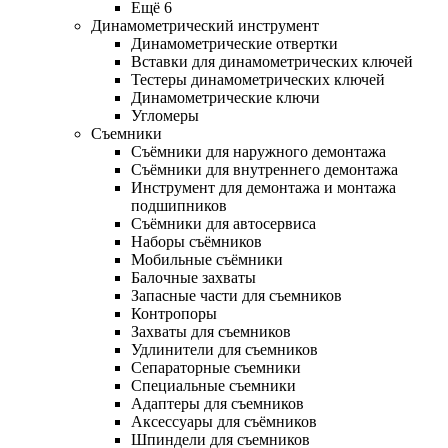
Ещё 6
Динамометрический инструмент
Динамометрические отвертки
Вставки для динамометрических ключей
Тестеры динамометрических ключей
Динамометрические ключи
Угломеры
Съемники
Съёмники для наружного демонтажа
Съёмники для внутреннего демонтажа
Инструмент для демонтажа и монтажа
подшипников
Съёмники для автосервиса
Наборы съёмников
Мобильные съёмники
Балочные захваты
Запасные части для съемников
Контропоры
Захваты для съемников
Удлинители для съемников
Сепараторные съемники
Специальные съемники
Адаптеры для съемников
Аксессуары для съёмников
Шпиндели для съемников