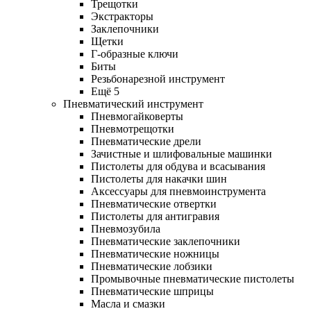
Трещотки
Экстракторы
Заклепочники
Щетки
Г-образные ключи
Биты
Резьбонарезной инструмент
Ещё 5
Пневматический инструмент
Пневмогайковерты
Пневмотрещотки
Пневматические дрели
Зачистные и шлифовальные машинки
Пистолеты для обдува и всасывания
Пистолеты для накачки шин
Аксессуары для пневмоинструмента
Пневматические отвертки
Пистолеты для антигравия
Пневмозубила
Пневматические заклепочники
Пневматические ножницы
Пневматические лобзики
Промывочные пневматические пистолеты
Пневматические шприцы
Масла и смазки