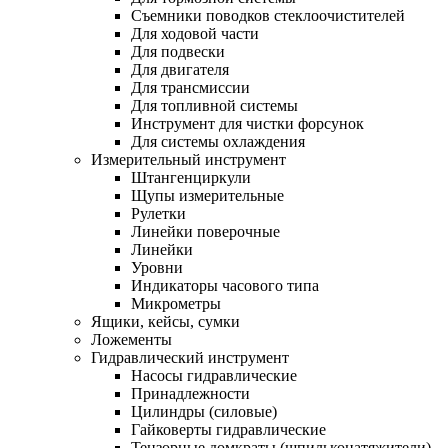
Съемники поводков стеклоочистителей
Для ходовой части
Для подвески
Для двигателя
Для трансмиссии
Для топливной системы
Инструмент для чистки форсунок
Для системы охлаждения
Измерительный инструмент
Штангенциркули
Щупы измерительные
Рулетки
Линейки поверочные
Линейки
Уровни
Индикаторы часового типа
Микрометры
Ящики, кейсы, сумки
Ложементы
Гидравлический инструмент
Насосы гидравлические
Принадлежности
Цилиндры (силовые)
Гайковерты гидравлические
Тензорные домкраты (шпильконатяжители)