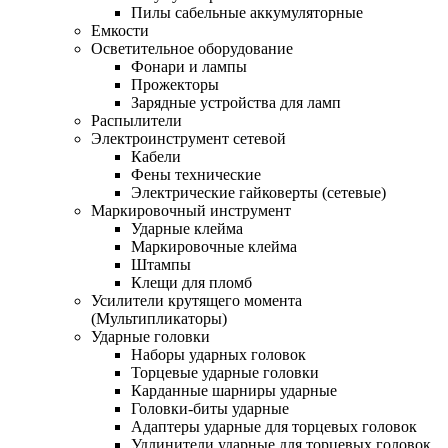
Пилы сабельные аккумуляторные
Емкости
Осветительное оборудование
Фонари и лампы
Прожекторы
Зарядные устройства для ламп
Распылители
Электроинструмент сетевой
Кабели
Фены технические
Электрические гайковерты (сетевые)
Маркировочный инструмент
Ударные клейма
Маркировочные клейма
Штампы
Клещи для пломб
Усилители крутящего момента
(Мультипликаторы)
Ударные головки
Наборы ударных головок
Торцевые ударные головки
Карданные шарниры ударные
Головки-биты ударные
Адаптеры ударные для торцевых головок
Удлинители ударные для торцевых головок