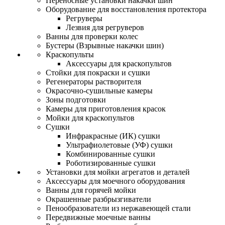
Переносные установки накачки шин
Оборудование для восстановления протектора
Регруверы
Лезвия для регруверов
Ванны для проверки колес
Бустеры (Взрывные накачки шин)
Краскопульты
Аксессуары для краскопультов
Стойки для покраски и сушки
Регенераторы растворителя
Окрасочно-сушильные камеры
Зоны подготовки
Камеры для приготовления красок
Мойки для краскопультов
Сушки
Инфракрасные (ИК) сушки
Ультрафиолетовые (УФ) сушки
Комбинированные сушки
Роботизированные сушки
Установки для мойки агрегатов и деталей
Аксессуары для моечного оборудования
Ванны для горячей мойки
Окрашенные разбрызгиватели
Пенообразователи из нержавеющей стали
Передвижные моечные ванны