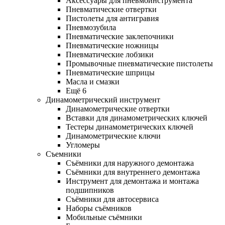
Аксессуары для пневмоинструмента
Пневматические отвертки
Пистолеты для антигравия
Пневмозубила
Пневматические заклепочники
Пневматические ножницы
Пневматические лобзики
Промывочные пневматические пистолеты
Пневматические шприцы
Масла и смазки
Ещё 6
Динамометрический инструмент
Динамометрические отвертки
Вставки для динамометрических ключей
Тестеры динамометрических ключей
Динамометрические ключи
Угломеры
Съемники
Съёмники для наружного демонтажа
Съёмники для внутреннего демонтажа
Инструмент для демонтажа и монтажа
подшипников
Съёмники для автосервиса
Наборы съёмников
Мобильные съёмники