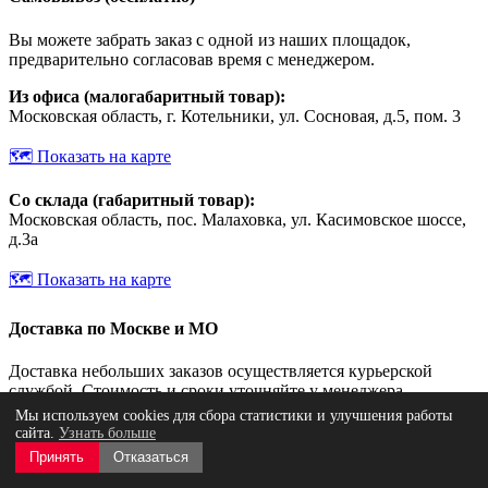
Вы можете забрать заказ с одной из наших площадок,
предварительно согласовав время с менеджером.
Из офиса (малогабаритный товар):
Московская область, г. Котельники, ул. Сосновая, д.5, пом. 3
🗺️ Показать на карте
Со склада (габаритный товар):
Московская область, пос. Малаховка, ул. Касимовское шоссе,
д.3а
🗺️ Показать на карте
Доставка по Москве и МО
Доставка небольших заказов осуществляется курьерской
службой. Стоимость и сроки уточняйте у менеджера.
Мы используем cookies для сбора статистики и улучшения работы
Доставка по России
сайта.
Узнать больше
Принять
Отказаться
Мы доставляем оборудование в любой регион РФ, работая с