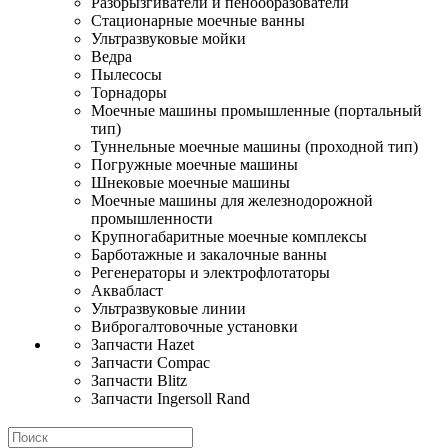
Разбрызгиватели и пенообразователи
Стационарные моечные ванны
Ультразвуковые мойки
Ведра
Пылесосы
Торнадоры
Моечные машины промышленные (портальный
тип)
Туннельные моечные машины (проходной тип)
Погружные моечные машины
Шнековые моечные машины
Моечные машины для железнодорожной
промышленности
Крупногабаритные моечные комплексы
Барботажные и закалочные ванны
Регенераторы и электрофлотаторы
Аквабласт
Ультразвуковые линии
Виброгалтовочные установки
Запчасти Hazet
Запчасти Compac
Запчасти Blitz
Запчасти Ingersoll Rand