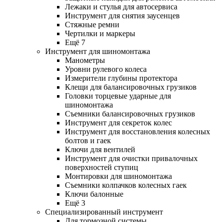
Лежаки и стулья для автосервиса
Инструмент для снятия заусенцев
Стяжные ремни
Чертилки и маркеры
Ещё 7
Инструмент для шиномонтажа
Манометры
Уровни рулевого колеса
Измерители глубины протектора
Клещи для балансировочных грузиков
Головки торцевые ударные для
шиномонтажа
Съемники балансировочных грузиков
Инструмент для секреток колес
Инструмент для восстановления колесных
болтов и гаек
Ключи для вентилей
Инструмент для очистки привалочных
поверхностей ступиц
Монтировки для шиномонтажа
Съемники колпачков колесных гаек
Ключи балонные
Ещё 3
Специализированный инструмент
Для тормозной системы