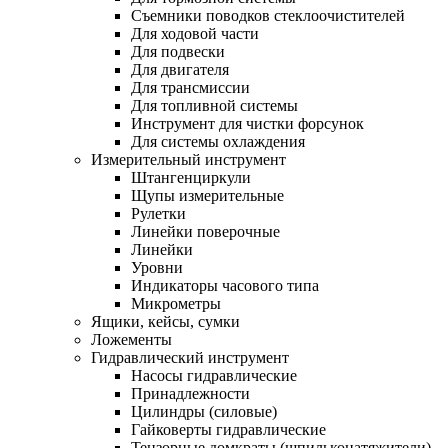
Съемники поводков стеклоочистителей
Для ходовой части
Для подвески
Для двигателя
Для трансмиссии
Для топливной системы
Инструмент для чистки форсунок
Для системы охлаждения
Измерительный инструмент
Штангенциркули
Щупы измерительные
Рулетки
Линейки поверочные
Линейки
Уровни
Индикаторы часового типа
Микрометры
Ящики, кейсы, сумки
Ложементы
Гидравлический инструмент
Насосы гидравлические
Принадлежности
Цилиндры (силовые)
Гайковерты гидравлические
Тензорные домкраты (шпильконатяжители)