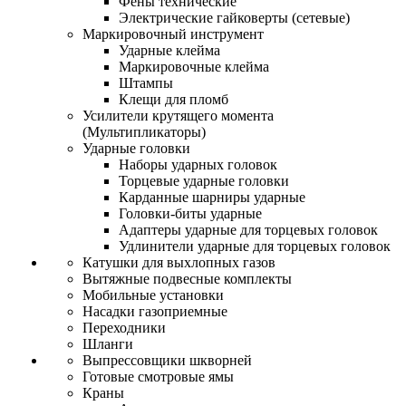
Фены технические
Электрические гайковерты (сетевые)
Маркировочный инструмент
Ударные клейма
Маркировочные клейма
Штампы
Клещи для пломб
Усилители крутящего момента
(Мультипликаторы)
Ударные головки
Наборы ударных головок
Торцевые ударные головки
Карданные шарниры ударные
Головки-биты ударные
Адаптеры ударные для торцевых головок
Удлинители ударные для торцевых головок
Катушки для выхлопных газов
Вытяжные подвесные комплекты
Мобильные установки
Насадки газоприемные
Переходники
Шланги
Выпрессовщики шкворней
Готовые смотровые ямы
Краны