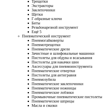
Трещотки
Экстракторы
Заклепочники
Щетки
Г-образные ключи
Биты
Резьбонарезной инструмент
Ещё 5
Пневматический инструмент
Пневмогайковерты
Пневмотрещотки
Пневматические дрели
Зачистные и шлифовальные машинки
Пистолеты для обдува и всасывания
Пистолеты для накачки шин
Аксессуары для пневмоинструмента
Пневматические отвертки
Пистолеты для антигравия
Пневмозубила
Пневматические заклепочники
Пневматические ножницы
Пневматические лобзики
Промывочные пневматические пистолеты
Пневматические шприцы
Масла и смазки