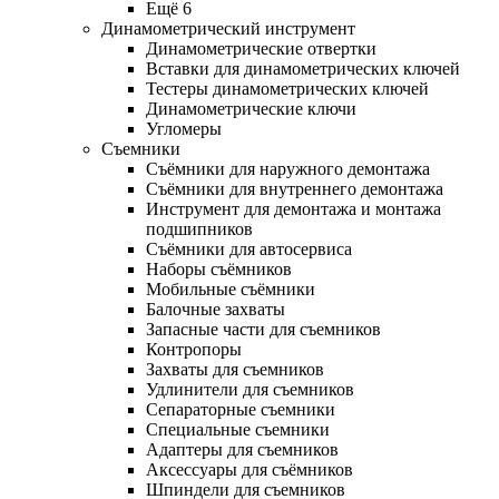
Ещё 6
Динамометрический инструмент
Динамометрические отвертки
Вставки для динамометрических ключей
Тестеры динамометрических ключей
Динамометрические ключи
Угломеры
Съемники
Съёмники для наружного демонтажа
Съёмники для внутреннего демонтажа
Инструмент для демонтажа и монтажа
подшипников
Съёмники для автосервиса
Наборы съёмников
Мобильные съёмники
Балочные захваты
Запасные части для съемников
Контропоры
Захваты для съемников
Удлинители для съемников
Сепараторные съемники
Специальные съемники
Адаптеры для съемников
Аксессуары для съёмников
Шпиндели для съемников