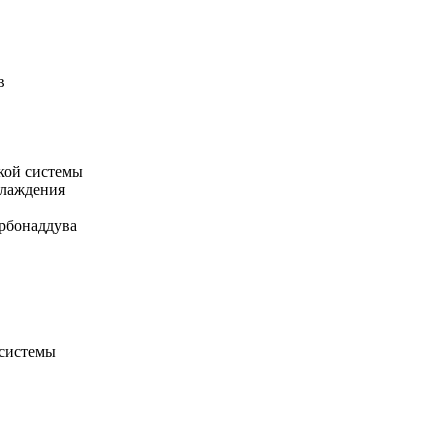
в
кой системы
хлаждения
рбонаддува
 системы