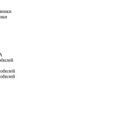
мники
ники
А
обилей
мобилей
мобилей