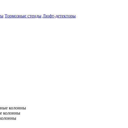
ты
Тормозные стенды
Люфт-детекторы
тные колонны
е колонны
 колонны