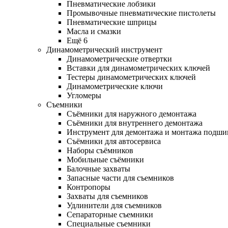
Пневматические лобзики
Промывочные пневматические пистолеты
Пневматические шприцы
Масла и смазки
Ещё 6
Динамометрический инструмент
Динамометрические отвертки
Вставки для динамометрических ключей
Тестеры динамометрических ключей
Динамометрические ключи
Угломеры
Съемники
Съёмники для наружного демонтажа
Съёмники для внутреннего демонтажа
Инструмент для демонтажа и монтажа подш
Съёмники для автосервиса
Наборы съёмников
Мобильные съёмники
Балочные захваты
Запасные части для съемников
Контропоры
Захваты для съемников
Удлинители для съемников
Сепараторные съемники
Специальные съемники