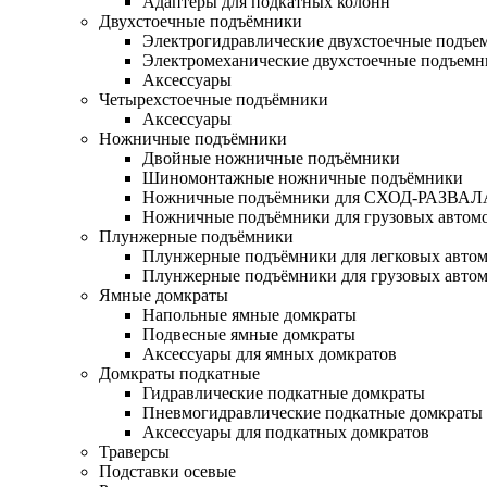
Адаптеры для подкатных колонн
Двухстоечные подъёмники
Электрогидравлические двухстоечные подъе
Электромеханические двухстоечные подъем
Аксессуары
Четырехстоечные подъёмники
Аксессуары
Ножничные подъёмники
Двойные ножничные подъёмники
Шиномонтажные ножничные подъёмники
Ножничные подъёмники для СХОД-РАЗВАЛ
Ножничные подъёмники для грузовых автом
Плунжерные подъёмники
Плунжерные подъёмники для легковых авто
Плунжерные подъёмники для грузовых авто
Ямные домкраты
Напольные ямные домкраты
Подвесные ямные домкраты
Аксессуары для ямных домкратов
Домкраты подкатные
Гидравлические подкатные домкраты
Пневмогидравлические подкатные домкраты
Аксессуары для подкатных домкратов
Траверсы
Подставки осевые