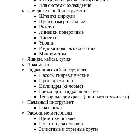
Для системы охлаждения
Измерительный инструмент
Штангенциркули
Щупы измерительные
Рулетки
Линейки поверочные
Линейки
Уровни
Индикаторы часового типа
Микрометры
Ящики, кейсы, сумки
Ложементы
Гидравлический инструмент
Насосы гидравлические
Принадлежности
Цилиндры (силовые)
Гайковерты гидравлические
Тензорные домкраты (шпильконатяжители)
Паяльный инструмент
Паяльники
Расходные материалы
Щетки зачистные
Полотна для ножовок
Зачистные и отрезные круги