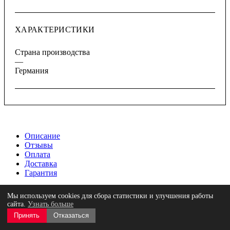
ХАРАКТЕРИСТИКИ
Страна производства
—
Германия
Описание
Отзывы
Оплата
Доставка
Гарантия
Набор упрочненных никелированных блестящих ударных
Мы используем cookies для сбора статистики и улучшения работы
цифровых клейм по металлу из 9 предметов, высота шрифта
сайта.
Узнать больше
4,0 мм, ширина клейма 8 мм, длина клейма 70 мм, серия 330-
Принять
Отказаться
000 используется для безотказной маркировки заготовок с
прочностью до 1300 Н/мм² (42 HRC). Набор имеет