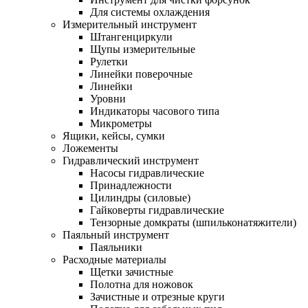
Для системы охлаждения
Измерительный инструмент
Штангенциркули
Щупы измерительные
Рулетки
Линейки поверочные
Линейки
Уровни
Индикаторы часового типа
Микрометры
Ящики, кейсы, сумки
Ложементы
Гидравлический инструмент
Насосы гидравлические
Принадлежности
Цилиндры (силовые)
Гайковерты гидравлические
Тензорные домкраты (шпильконатяжители)
Паяльный инструмент
Паяльники
Расходные материалы
Щетки зачистные
Полотна для ножовок
Зачистные и отрезные круги