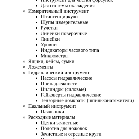
Для системы охлаждения
Измерительный инструмент
Штангенциркули
Щупы измерительные
Рулетки
Линейки поверочные
Линейки
Уровни
Индикаторы часового типа
Микрометры
Ящики, кейсы, сумки
Ложементы
Гидравлический инструмент
Насосы гидравлические
Принадлежности
Цилиндры (силовые)
Гайковерты гидравлические
Тензорные домкраты (шпильконатяжители)
Паяльный инструмент
Паяльники
Расходные материалы
Щетки зачистные
Полотна для ножовок
Зачистные и отрезные круги