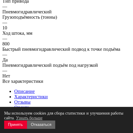
Тип привода
—
Пневмогидравлический
Грузоподъёмность (тонны)
—
10
Ход штока, мм
—
800
Быстрый пневмогидравлический подвод к точке подъёма
—
Да
Пневмогидравлический подъём под нагрузкой
—
Нет
Все характеристики
Описание
Характеристики
Отзывы
Оплата
Доставка
Мы используем cookies для сбора статистики и улучшения работы
Гарантия
сайта.
Узнать больше
Принять
Отказаться
[GHUSL10] Канавный подвесной гидравлический подъемник