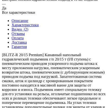
—
Да
Все характеристики
Описание
Характеристики
Видео
(2)
Отзывы
Оплата
Доставка
Гарантия
[BLITZ-R 20/15 Premium] Канавный напольный
гидравлический подъемник г/п 20/15 т (I/II cтупень) с
пневматическим приводом ускоренного подъема штока к
месту приложения нагрузки, пневматическим ускоренным
возвратом штока, пневматическим (с дублирующим ножным)
приводом подъема под нагрузкой. Запатентованная система
смазки, шток и цилиндр с хромированным покрытием
постоянно находятся в масляной ванне для защиты от
коррозии и износа. Подъемник имеет специальную тележку
для его установки на рельсы, игольчатые подшипники во всех
осях и роликах тележки обеспечивают легкое продольное и
поперечное перемещение подъемника. На углах тележки
установлены дополнительные ролики для защиты от ударов и