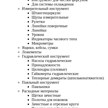
Для системы охлаждения
Измерительный инструмент
Штангенциркули
Щупы измерительные
Рулетки
Линейки поверочные
Линейки
Уровни
Индикаторы часового типа
Микрометры
Ящики, кейсы, сумки
Ложементы
Гидравлический инструмент
Насосы гидравлические
Принадлежности
Цилиндры (силовые)
Гайковерты гидравлические
Тензорные домкраты (шпильконатяжители)
Паяльный инструмент
Паяльники
Расходные материалы
Щетки зачистные
Полотна для ножовок
Зачистные и отрезные круги