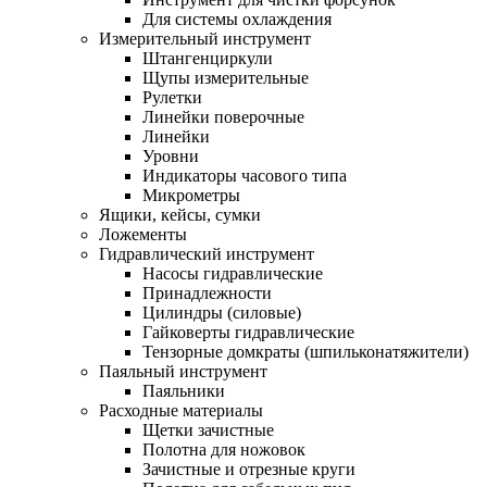
Для системы охлаждения
Измерительный инструмент
Штангенциркули
Щупы измерительные
Рулетки
Линейки поверочные
Линейки
Уровни
Индикаторы часового типа
Микрометры
Ящики, кейсы, сумки
Ложементы
Гидравлический инструмент
Насосы гидравлические
Принадлежности
Цилиндры (силовые)
Гайковерты гидравлические
Тензорные домкраты (шпильконатяжители)
Паяльный инструмент
Паяльники
Расходные материалы
Щетки зачистные
Полотна для ножовок
Зачистные и отрезные круги