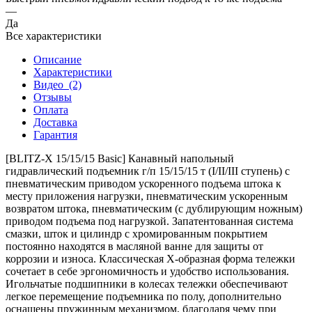
—
Да
Все характеристики
Описание
Характеристики
Видео
(2)
Отзывы
Оплата
Доставка
Гарантия
[BLITZ-X 15/15/15 Basic] Канавный напольный
гидравлический подъемник г/п 15/15/15 т (I/II/III cтупень) с
пневматическим приводом ускоренного подъема штока к
месту приложения нагрузки, пневматическим ускоренным
возвратом штока, пневматическим (с дублирующим ножным)
приводом подъема под нагрузкой. Запатентованная система
смазки, шток и цилиндр с хромированным покрытием
постоянно находятся в масляной ванне для защиты от
коррозии и износа. Классическая Х-образная форма тележки
сочетает в себе эргономичность и удобство использования.
Игольчатые подшипники в колесах тележки обеспечивают
легкое перемещение подъемника по полу, дополнительно
оснащены пружинным механизмом, благодаря чему при