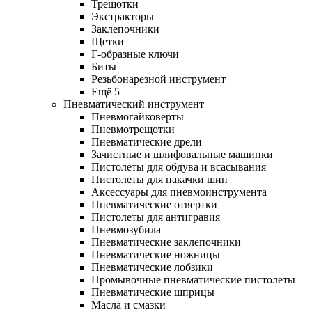
Трещотки
Экстракторы
Заклепочники
Щетки
Г-образные ключи
Биты
Резьбонарезной инструмент
Ещё 5
Пневматический инструмент
Пневмогайковерты
Пневмотрещотки
Пневматические дрели
Зачистные и шлифовальные машинки
Пистолеты для обдува и всасывания
Пистолеты для накачки шин
Аксессуары для пневмоинструмента
Пневматические отвертки
Пистолеты для антигравия
Пневмозубила
Пневматические заклепочники
Пневматические ножницы
Пневматические лобзики
Промывочные пневматические пистолеты
Пневматические шприцы
Масла и смазки