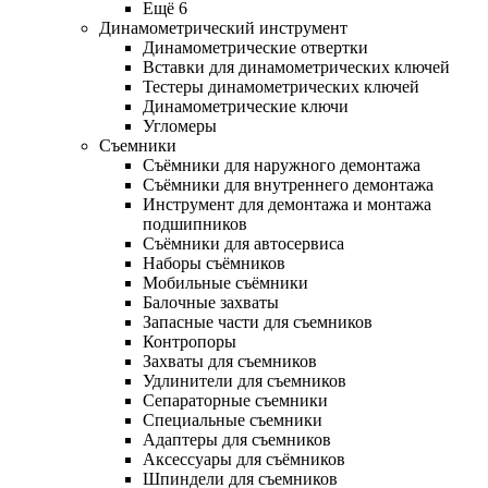
Ещё 6
Динамометрический инструмент
Динамометрические отвертки
Вставки для динамометрических ключей
Тестеры динамометрических ключей
Динамометрические ключи
Угломеры
Съемники
Съёмники для наружного демонтажа
Съёмники для внутреннего демонтажа
Инструмент для демонтажа и монтажа
подшипников
Съёмники для автосервиса
Наборы съёмников
Мобильные съёмники
Балочные захваты
Запасные части для съемников
Контропоры
Захваты для съемников
Удлинители для съемников
Сепараторные съемники
Специальные съемники
Адаптеры для съемников
Аксессуары для съёмников
Шпиндели для съемников