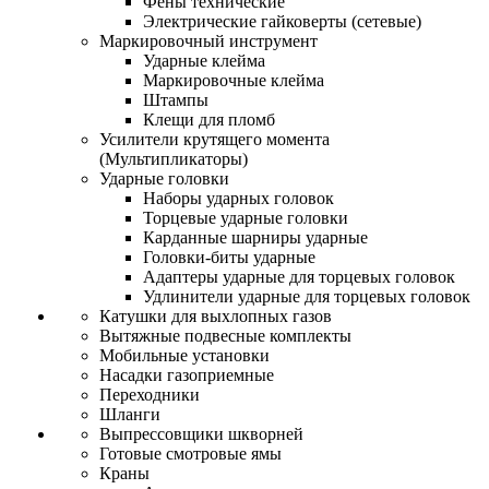
Фены технические
Электрические гайковерты (сетевые)
Маркировочный инструмент
Ударные клейма
Маркировочные клейма
Штампы
Клещи для пломб
Усилители крутящего момента
(Мультипликаторы)
Ударные головки
Наборы ударных головок
Торцевые ударные головки
Карданные шарниры ударные
Головки-биты ударные
Адаптеры ударные для торцевых головок
Удлинители ударные для торцевых головок
Катушки для выхлопных газов
Вытяжные подвесные комплекты
Мобильные установки
Насадки газоприемные
Переходники
Шланги
Выпрессовщики шкворней
Готовые смотровые ямы
Краны