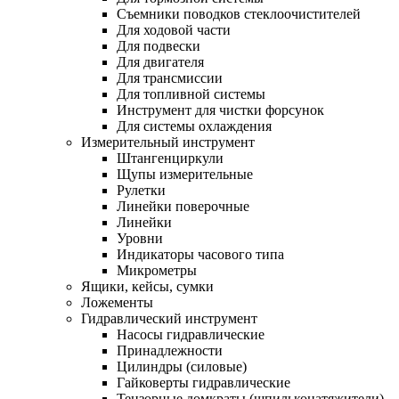
Съемники поводков стеклоочистителей
Для ходовой части
Для подвески
Для двигателя
Для трансмиссии
Для топливной системы
Инструмент для чистки форсунок
Для системы охлаждения
Измерительный инструмент
Штангенциркули
Щупы измерительные
Рулетки
Линейки поверочные
Линейки
Уровни
Индикаторы часового типа
Микрометры
Ящики, кейсы, сумки
Ложементы
Гидравлический инструмент
Насосы гидравлические
Принадлежности
Цилиндры (силовые)
Гайковерты гидравлические
Тензорные домкраты (шпильконатяжители)