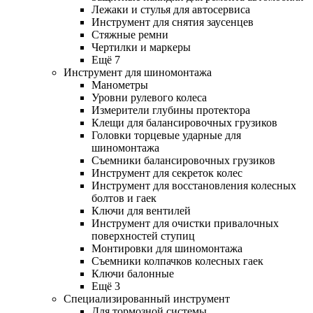
Лежаки и стулья для автосервиса
Инструмент для снятия заусенцев
Стяжные ремни
Чертилки и маркеры
Ещё 7
Инструмент для шиномонтажа
Манометры
Уровни рулевого колеса
Измерители глубины протектора
Клещи для балансировочных грузиков
Головки торцевые ударные для
шиномонтажа
Съемники балансировочных грузиков
Инструмент для секреток колес
Инструмент для восстановления колесных
болтов и гаек
Ключи для вентилей
Инструмент для очистки привалочных
поверхностей ступиц
Монтировки для шиномонтажа
Съемники колпачков колесных гаек
Ключи балонные
Ещё 3
Специализированный инструмент
Для тормозной системы