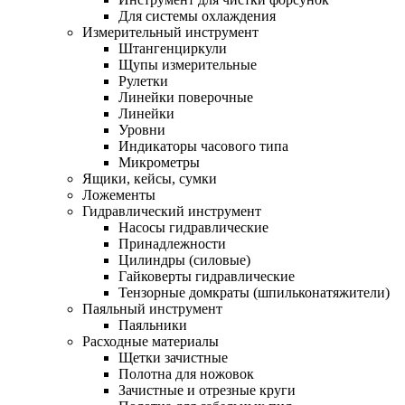
Для системы охлаждения
Измерительный инструмент
Штангенциркули
Щупы измерительные
Рулетки
Линейки поверочные
Линейки
Уровни
Индикаторы часового типа
Микрометры
Ящики, кейсы, сумки
Ложементы
Гидравлический инструмент
Насосы гидравлические
Принадлежности
Цилиндры (силовые)
Гайковерты гидравлические
Тензорные домкраты (шпильконатяжители)
Паяльный инструмент
Паяльники
Расходные материалы
Щетки зачистные
Полотна для ножовок
Зачистные и отрезные круги