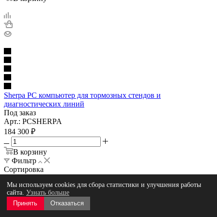
Sherpa PC компьютер для тормозных стендов и
диагностических линий
Под заказ
Арт.: PCSHERPA
184 300
₽
В корзину
Фильтр
Сортировка
Мы используем cookies для сбора статистики и улучшения работы
По популярности (убывание)
сайта.
Узнать больше
Цена
Принять
Отказаться